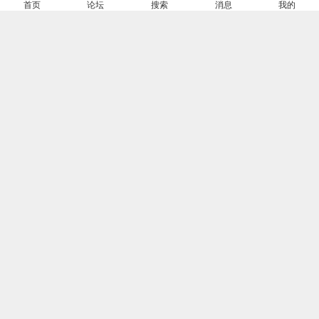
首页
论坛
搜索
消息
我的
桂平“三月三”：歌舞绽放 美食飘香
admin
0 评
2024-2-18 19:41
二七万达美食攻略（内场篇）
admin
0 评
2024-2-17 20:41
成都市加快餐饮业发展，全力推进“美食之都”建设
admin
0 评
2024-2-17 20:33
永济市举办牛肉饺子主题美食文化节
admin
0 评
2024-2-17 20:03
广州的那些“美食”地名