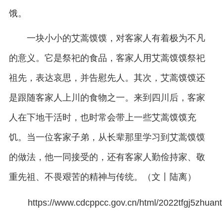
饿。
一块小小的艾蒿馍馍，对客家人有着极为不凡
的意义。它是祭祀的食品，客家人用艾蒿馍馍祭祀
祖先，表达哀思，并告慰先人。其次，艾蒿馍馍还
是跟随客家人上川的食物之一。来到四川后，客家
人在下地干活时，也时常会带上一些艾蒿馍馍充
饥。当一位客家子弟，从长辈那里学习到艾蒿馍馍
的做法，他一同接受的，还有客家人勤俭持家、敬
重先祖、不畏艰苦的精神与传统。（文丨陆离）
https://www.cdcppcc.gov.cn/html/2022tfgj5zhuan