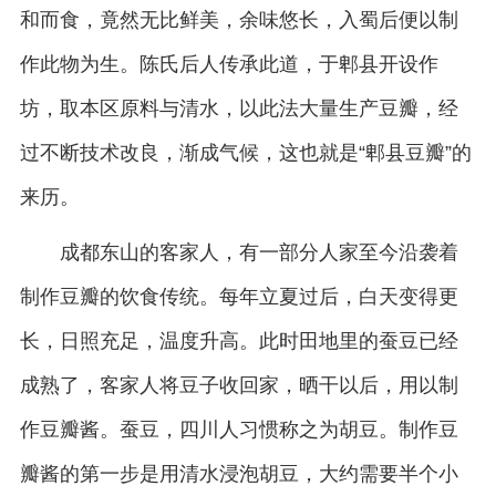
和而食，竟然无比鲜美，余味悠长，入蜀后便以制
作此物为生。陈氏后人传承此道，于郫县开设作
坊，取本区原料与清水，以此法大量生产豆瓣，经
过不断技术改良，渐成气候，这也就是“郫县豆瓣”的
来历。
成都东山的客家人，有一部分人家至今沿袭着
制作豆瓣的饮食传统。每年立夏过后，白天变得更
长，日照充足，温度升高。此时田地里的蚕豆已经
成熟了，客家人将豆子收回家，晒干以后，用以制
作豆瓣酱。蚕豆，四川人习惯称之为胡豆。制作豆
瓣酱的第一步是用清水浸泡胡豆，大约需要半个小