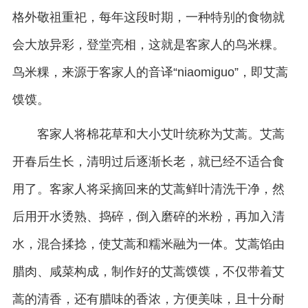
格外敬祖重祀，每年这段时期，一种特别的食物就
会大放异彩，登堂亮相，这就是客家人的鸟米粿。
鸟米粿，来源于客家人的音译“niaomiguo”，即艾蒿
馍馍。
客家人将棉花草和大小艾叶统称为艾蒿。艾蒿
开春后生长，清明过后逐渐长老，就已经不适合食
用了。客家人将采摘回来的艾蒿鲜叶清洗干净，然
后用开水烫熟、捣碎，倒入磨碎的米粉，再加入清
水，混合揉捻，使艾蒿和糯米融为一体。艾蒿馅由
腊肉、咸菜构成，制作好的艾蒿馍馍，不仅带着艾
蒿的清香，还有腊味的香浓，方便美味，且十分耐