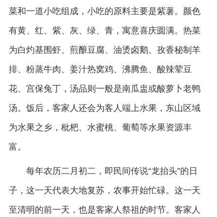
菜和一道小吃组成，小吃的原料主要是紫薯。颜色
有黄、红、紫、灰、绿、青，寓意喜庆圆满。热菜
为白灼基围虾、煎酿豆腐、油烫卤鹅、孜香秘制羊
排、粉蒸牛肉、姜汁热窝鸡、沸腾鱼、酸辣荤豆
花、宫保兔丁，汤品则一般是南瓜盅或酸萝卜老鸭
汤。饭后，客家人还会为客人端上水果，东山区域
为水果之乡，枇杷、水蜜桃、葡萄等水果资源丰
富。
每年农历二月初二，即民间传说“龙抬头”的日
子，这一天代表大地复苏，农事开始忙碌。这一天
至清明的前一天，也是客家人祭祖的时节。客家人