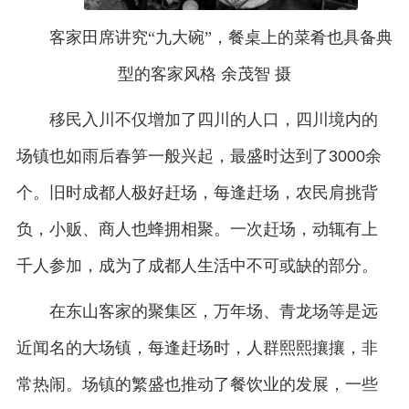
客家田席讲究“九大碗”，餐桌上的菜肴也具备典
型的客家风格 余茂智 摄
移民入川不仅增加了四川的人口，四川境内的
场镇也如雨后春笋一般兴起，最盛时达到了3000余
个。旧时成都人极好赶场，每逢赶场，农民肩挑背
负，小贩、商人也蜂拥相聚。一次赶场，动辄有上
千人参加，成为了成都人生活中不可或缺的部分。
在东山客家的聚集区，万年场、青龙场等是远
近闻名的大场镇，每逢赶场时，人群熙熙攘攘，非
常热闹。场镇的繁盛也推动了餐饮业的发展，一些