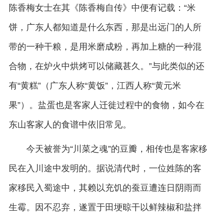
陈香梅女士在其《陈香梅自传》中便有记载：“米
饼，广东人都知道是什么东西，那是出远门的人所
带的一种干粮，是用米磨成粉，再加上糖的一种混
合物，在炉火中烘烤可以储藏甚久。”与此类似的还
有“黄糕”（广东人称“黄饭”，江西人称“黄元米
果”）。盐蛋也是客家人迁徙过程中的食物，如今在
东山客家人的食谱中依旧常见。
今天被誉为“川菜之魂”的豆瓣，相传也是客家移
民在入川途中发明的。据说清代时，一位姓陈的客
家移民入蜀途中，其赖以充饥的蚕豆遭连日阴雨而
生霉。因不忍弃，遂置于田埂晾干以鲜辣椒和盐拌