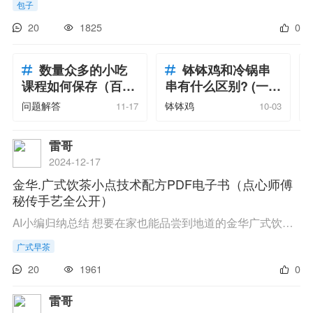
包子
20
1825
0
数量众多的小吃
钵钵鸡和冷锅串
课程如何保存（百度
串有什么区别? (一文
网盘的正
看懂钵
问题解答
钵钵鸡
11-17
10-03
雷哥
2024-12-17
金华.广式饮茶小点技术配方PDF电子书（点心师傅
秘传手艺全公开）
AI小编归纳总结 想要在家也能品尝到地道的金华广式饮茶小点吗？现在，一份详尽的做法教程和技术配方正等着你！这份教程涵盖了制作金华广式饮茶小点的精髓，从选材到步骤，一应俱全。只需轻轻一点，进入百度网盘，输入提取码n3rf，就能轻松下载。让这...
广式早茶
20
1961
0
雷哥