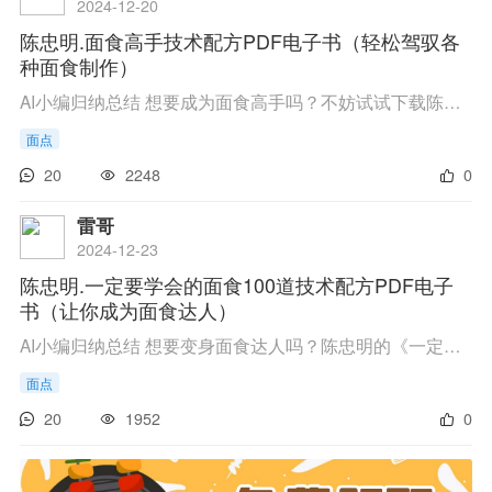
2024-12-20
陈忠明.面食高手技术配方PDF电子书（轻松驾驭各
种面食制作）
AI小编归纳总结 想要成为面食高手吗？不妨试试下载陈忠明的面食做法教程和技术配方。只需轻轻一点，进入百度网盘，输入提取码m4k3，就能轻松获取这份秘籍。无论是忙碌的工作日，还是悠闲的周末时光，跟着教程一步步来，香喷喷的面食就能轻松上桌，给...
面点
20
2248
0
雷哥
2024-12-23
陈忠明.一定要学会的面食100道技术配方PDF电子
书（让你成为面食达人）
AI小编归纳总结 想要变身面食达人吗？陈忠明的《一定要学会的面食100道做法教程》来啦！这不仅仅是一本教程，更是面食爱好者的宝藏地图。从家常馒头、饺子到精致拉面、糕点，100道技术配方，应有尽有。想要下载？简单！只需点击链接，进入百度网盘，...
面点
20
1952
0