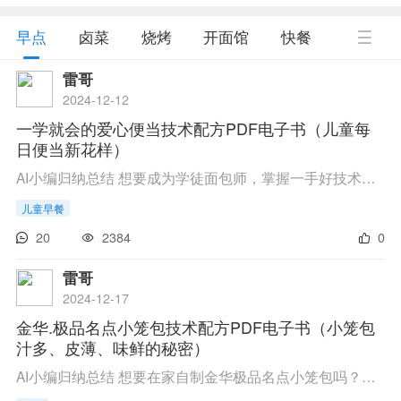
2025-01-02
龙隐小吃街59套小吃技术配方课程资料等你来拿，千万别错过
2025-01-02
1360GB热门小吃技术配方视频教程资料，免费下载开启创业之路
早点
卤菜
烧烤
开面馆
快餐
菜品
雷哥
2024-12-12
一学就会的爱心便当技术配方PDF电子书（儿童每
日便当新花样）
AI小编归纳总结 想要成为学徒面包师，掌握一手好技术吗？现在有个超实用的教程等你来拿！只需轻轻一点，进入百度网盘，输入提取码92tk，就能下载到满满的面包制作秘籍啦！从基础配方到独家技巧，一应俱全，让你的烘焙之路不再迷茫。无论是松软可口的...
儿童早餐
20
2384
0
雷哥
2024-12-17
金华.极品名点小笼包技术配方PDF电子书（小笼包
汁多、皮薄、味鲜的秘密）
AI小编归纳总结 想要在家自制金华极品名点小笼包吗？现在，你只需轻轻一点，就能下载到详尽的制作教程啦！这份教程里，藏着小笼包的独家技术配方，保证让你做出的包子皮薄馅鲜，汤汁四溢。生活嘛，就是要有点这样的小确幸。点击链接，进入百度网盘，...