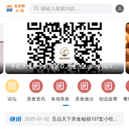
请输入搜索内容...
2
/
5
手机大流量卡免费领取（激活送小吃网站VIP会员1年）
2025-01-02
龙隐小吃街59套小吃技术配方课程资料等你来拿，千万别错过
论坛
美食资讯
各地美食
美食做法
创业故事
餐
2025-01-02
1360GB热门小吃技术配方视频教程资料，免费下载开启创业之路
2025-01-02
美食技术网巨献：199GB全套视频教程资料限时免费下载
2025-01-02
舌品天下美食秘籍107套小吃技术配方视频，现在免费下载学习
2025-01-02
230GB烧烤技术配方全套视频教程资料，免费下载不容错过