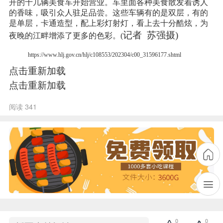
开的十几辆美食车开始营业。车里面各种美食散发着诱人
的香味，吸引众人驻足品尝。这些车辆有的是双层，有的
是单层，卡通造型，配上彩灯射灯，看上去十分酷炫，为
记者
苏强摄)
夜晚的江畔增添了更多的色彩。(
https://www.hlj.gov.cn/hlj/c108553/202304/c00_31596177.shtml
点击重新加载
点击重新加载
阅读 341
0
0