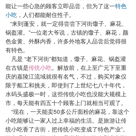
能让一些心急的顾客立即品尝，但为了这一
特色
小吃
，人们都能耐住性子。
“来到蓬安，就一定得尝尝下河街馓子、麻花、
锅盔灌。”一位老大爷说，古镇的馓子、麻花，颜
色金黄、外酥内香，许多外地客人品尝后觉得很
有特色。
凡是 “老下河街”都知道，馓子、麻花、锅盔灌
在古镇是
传统小吃
。解放前，在上至广元下至重
庆的嘉陵江流域就很有名气，不过，购买对象仅
限于船工和挑夫，即使到了上世纪七八十年代，
水码头盛极一时，这些传统小吃也没能大规模上
市，每天能有四五十个顾客上门就相当可观了。
“现在，一天能卖50多公斤面粉的麻花，靠这个
小吃能够让一家人过上幸福的生活。是旅游让传
统小吃香了古街，把传统小吃变成了特色产业”。