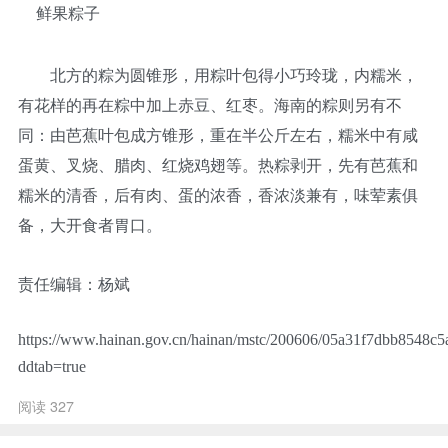
鲜果粽子
北方的粽为圆锥形，用粽叶包得小巧玲珑，内糯米，
有花样的再在粽中加上赤豆、红枣。海南的粽则另有不
同：由芭蕉叶包成方锥形，重在半公斤左右，糯米中有咸
蛋黄、叉烧、腊肉、红烧鸡翅等。热粽剥开，先有芭蕉和
糯米的清香，后有肉、蛋的浓香，香浓淡兼有，味荤素俱
备，大开食者胃口。
责任编辑：杨斌
https://www.hainan.gov.cn/hainan/mstc/200606/05a31f7dbb8548c5
ddtab=true
阅读 327