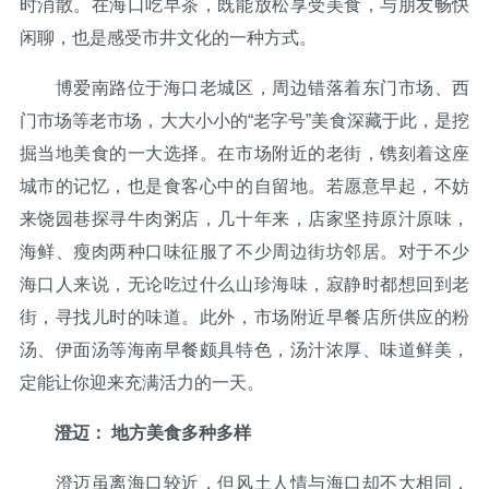
时消散。在海口吃早茶，既能放松享受美食，与朋友畅快
闲聊，也是感受市井文化的一种方式。
博爱南路位于海口老城区，周边错落着东门市场、西
门市场等老市场，大大小小的“老字号”美食深藏于此，是挖
掘当地美食的一大选择。在市场附近的老街，镌刻着这座
城市的记忆，也是食客心中的自留地。若愿意早起，不妨
来饶园巷探寻牛肉粥店，几十年来，店家坚持原汁原味，
海鲜、瘦肉两种口味征服了不少周边街坊邻居。对于不少
海口人来说，无论吃过什么山珍海味，寂静时都想回到老
街，寻找儿时的味道。此外，市场附近早餐店所供应的粉
汤、伊面汤等海南早餐颇具特色，汤汁浓厚、味道鲜美，
定能让你迎来充满活力的一天。
澄迈： 地方美食多种多样
澄迈虽离海口较近，但风土人情与海口却不大相同，