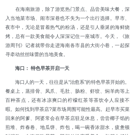
在海南旅游，除了游览热门景点、品尝美味大餐，深
入当地菜市场、闹市深巷也不失为一个出行选择。早市、
夜市中，无论是冒着热气的粉汤，还是引人垂涎的海鲜烧
烤，总有一款美食能令人深深记住一座城市。今天，《旅
游周刊》记者就带你走进海南各市县的大街小巷，一起探
寻牵动丝丝味蕾的当地美食。
海口： 特色早茶开启一天
海口人的一天，往往是从“治愈系”的特色早茶开始的。
餐桌上，蒸排骨、凤爪、毛肚、肠粉、虾饺、焖羊肉等上
百种茶点，还有冰凉爽口的柠檬红茶等茶饮令人应接不
暇。如何找到早茶店?菜市场周围可能性最高。赶早市买菜
回来的阿爹、阿婆常会在早茶店驻足休息，尝尝椰子馅的
煎堆、炸春卷、地瓜饼、炸包，喝一碗香浓甜水，疲惫顿