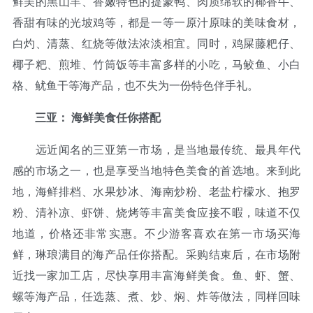
鲜美的黑山羊、香嫩特色的提蒙鸭、肉质绵软的椰香牛、
香甜有味的光坡鸡等，都是一等一原汁原味的美味食材，
白灼、清蒸、红烧等做法浓淡相宜。同时，鸡屎藤粑仔、
椰子粑、煎堆、竹筒饭等丰富多样的小吃，马鲛鱼、小白
格、鱿鱼干等海产品，也不失为一份特色伴手礼。
三亚： 海鲜美食任你搭配
远近闻名的三亚第一市场，是当地最传统、最具年代
感的市场之一，也是享受当地特色美食的首选地。来到此
地，海鲜排档、水果炒冰、海南炒粉、老盐柠檬水、抱罗
粉、清补凉、虾饼、烧烤等丰富美食应接不暇，味道不仅
地道，价格还非常实惠。不少游客喜欢在第一市场买海
鲜，琳琅满目的海产品任你搭配。采购结束后，在市场附
近找一家加工店，尽快享用丰富海鲜美食。鱼、虾、蟹、
螺等海产品，任选蒸、煮、炒、焖、炸等做法，同样回味