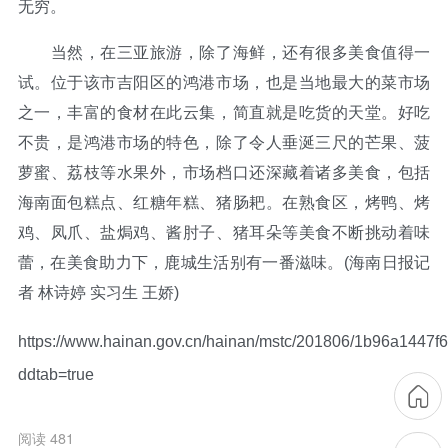
无穷。
当然，在三亚旅游，除了海鲜，还有很多美食值得一
试。位于该市吉阳区的鸿港市场，也是当地最大的菜市场
之一，丰富的食材在此云集，简直就是吃货的天堂。好吃
不贵，是鸿港市场的特色，除了令人垂涎三尺的芒果、菠
萝蜜、荔枝等水果外，市场档口还深藏着诸多美食，包括
海南面包糕点、红糖年糕、猪肠耙。在熟食区，烤鸭、烤
鸡、凤爪、盐焗鸡、酱肘子、猪耳朵等美食不断挑动着味
蕾，在美食助力下，鹿城生活别有一番滋味。(海南日报记
者 林诗婷 实习生 王娇)
https://www.hainan.gov.cn/hainan/mstc/201806/1b96a1447
ddtab=true
阅读 481