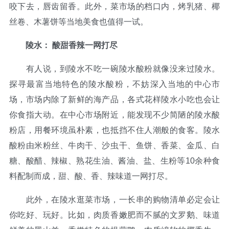
咬下去，唇齿留香。此外，菜市场的档口内，烤乳猪、椰
丝卷、木薯饼等当地美食也值得一试。
陵水： 酸甜香辣一网打尽
有人说，到陵水不吃一碗陵水酸粉就像没来过陵水。
探寻最富当地特色的陵水酸粉，不妨深入当地的中心市
场，市场内除了新鲜的海产品，各式花样陵水小吃也会让
你食指大动。在中心市场附近，能发现不少简陋的陵水酸
粉店，用餐环境虽朴素，也抵挡不住人潮般的食客。陵水
酸粉由米粉丝、牛肉干、沙虫干、鱼饼、香菜、金瓜、白
糖、酸醋、辣椒、熟花生油、酱油、盐、生粉等10余种食
料配制而成，甜、酸、香、辣味道一网打尽。
此外，在陵水逛菜市场，一长串的购物清单必定会让
你吃好、玩好。比如，肉质香嫩肥而不腻的文罗鹅、味道