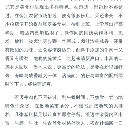
尤其是美食也呈现出多样特色。在澄迈，澄迈粉不容错
过。在金江农贸市场附近，便有很多粉店。天还未亮，不
少粉店便开始提前张罗备食材。待到上班、上学等出行高
峰期，粉店内更加热闹了，操作间的阿姨动作麻利，抓
粉、放料、浇卤汁等步骤一气呵成，卤汁浓稠咸香，还带
有微甜的后味，让食客倍感适口，配料中添加的牛肉干又
香又有嚼劲，脆脆的腌黄瓜，吃起来清新爽口，丰富的口
感令人回味。当地人说，更高阶的吃法，是要在粉里加虾
酱，海味与咸香融为一体，沾满卤汁的粉与丰富的配料同
时吃下去，畅快而舒爽。
澄迈牛肉也不容错过。到午餐时间，不妨尝一尝当地
特色牛杂煲。在当地菜市场旁，不难找到接地气的大排
档，几张塑料椅足以让食客愿意停留。澄迈牛杂煲内容丰
富，牛腩、牛肚、牛舌等食材格外诱人，搭配什锦酱一口